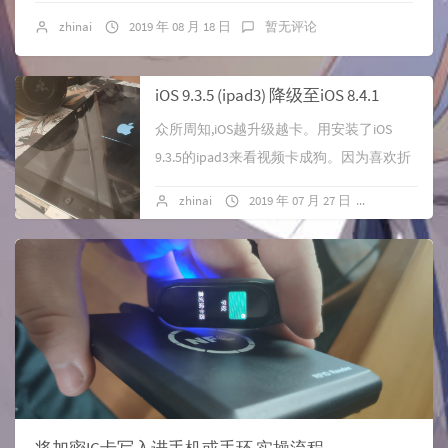
zhinai
2019 年 08 月 18 日
暂无评论
iOS 9.3.5 (ipad3) 降级至iOS 8.4.1
众所周知,iOS越升级越卡。用安装了iOS
9.3.5的ipad3来看视频卡成狗。因为喜欢折
腾再加上强迫症犯了就是想降个级，在网
zhinai
2019 年 07 月 27 日
暂无评论
上看了教程后开始动手，成功降级。