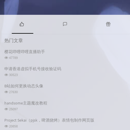
热
最
随
门
新
机
热门文章
文
评
文
章
论
章
樱花哔哩哔哩直播助手
浏
47789
览
次
申请香港虚拟手机号接收验证码
数:
浏
30523
览
次
B站如何更换动态头像
数:
浏
27630
览
次
handsome主题魔改教程
数:
浏
25097
览
次
Project Sekai（pjsk，啤酒烧烤）表情包制作网页版
数:
浏
20858