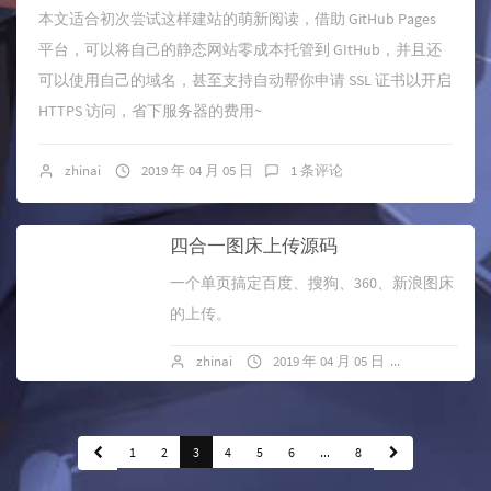
本文适合初次尝试这样建站的萌新阅读，借助 GitHub Pages
平台，可以将自己的静态网站零成本托管到 GItHub，并且还
可以使用自己的域名，甚至支持自动帮你申请 SSL 证书以开启
HTTPS 访问，省下服务器的费用~
zhinai
2019 年 04 月 05 日
1 条评论
四合一图床上传源码
一个单页搞定百度、搜狗、360、新浪图床
的上传。
zhinai
2019 年 04 月 05 日
暂无评论
1
2
3
4
5
6
...
8