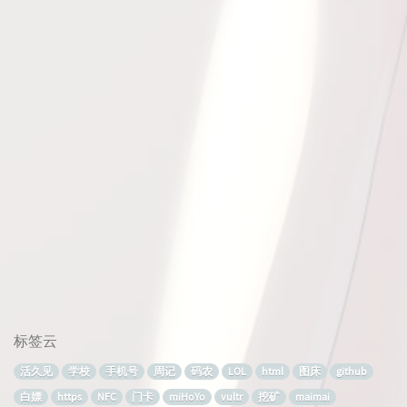
标签云
活久见
学校
手机号
周记
码农
LOL
html
图床
github
白嫖
https
NFC
门卡
miHoYo
vultr
挖矿
maimai