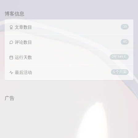
览
次
数:
博客信息
文章数目
39
评论数目
95
运行天数
7年349天
最后活动
5 个月前
广告