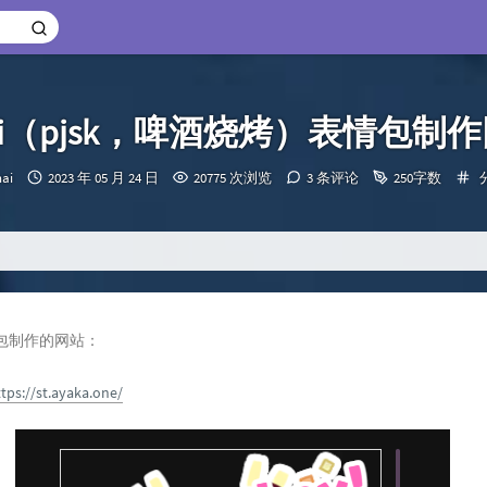
 Sekai（pjsk，啤酒烧烤）表情包
发
nai
2023 年 05 月 24 日
20775 次浏览
3 条评论
250字数
：
布
时
间：
情包制作的网站：
tps://st.ayaka.one/