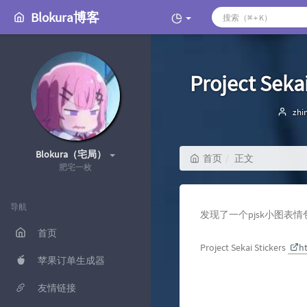
Blokura博客
Project
博
zhi
主
Blokura（宅局）
首页
正文
肥宅一枚
导航
发现了一个pjsk小图表
首页
Project Sekai Stickers
ht
苹果订单生成器
友情链接