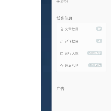
浏
20776
览
次
数:
博客信息
文章数目
39
评论数目
95
运行天数
7年346天
最后活动
5 个月前
广告