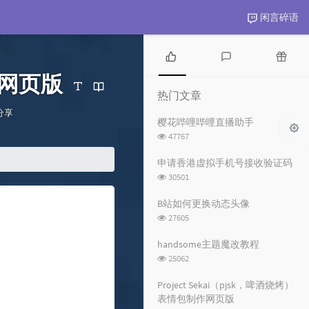
闲言碎语
热
最
随
制作网页版
门
新
机
热门文章
文
评
文
分
分享
章
论
章
樱花哔哩哔哩直播助手
类：
浏
47767
览
次
申请香港虚拟手机号接收验证码
数:
浏
30501
览
次
B站如何更换动态头像
数:
浏
27605
览
次
handsome主题魔改教程
数:
浏
25062
览
次
Project Sekai（pjsk，啤酒烧烤）
数:
表情包制作网页版