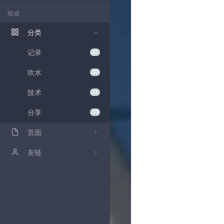
组成
分类
记录
12
吹水
12
技术
11
分享
13
页面
留言板
友链
友链
白毛狐狸水
时光机
文章时间轴