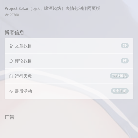
览
次
Project Sekai（pjsk，啤酒烧烤）表情包制作网页版
数:
浏
20760
览
次
数:
博客信息
文章数目
39
评论数目
95
运行天数
7年345天
最后活动
5 个月前
广告