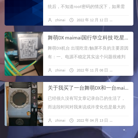
统后，不知道root密码的情况下，如果需
要强制重置密码，可以采用进入安全模式
zhinai
2022 年 12 月 12 日
暂无评论
（emergenc...
舞萌DX maimai国行华立科技 吃星/吃音/触屏不灵/触屏无反应问题的一些解决办法
舞萌DX机台 出现吃音/触屏不良的主要原因
有：一、电源不稳定其实这个问题很难判
断，遇见过有些店家在吃的情况下，换个
zhinai
2022 年 11 月 08 日
暂无评论
地方放，另外一个电源线路，机器就好
了。不...
关于我买了一台舞萌DX和一台maimai旧框这件事
已经很久没有写文章记录自己的生活了，
而这段时间对我来说或许变化也是最大的
半年了吧...
zhinai
2022 年 04 月 13 日
2 条评论