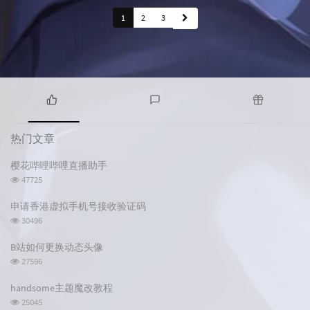
1
2
3
热
最
随
门
新
机
热门文章
文
评
文
章
论
章
樱花哔哩哔哩直播助手
浏
47725
览
次
申请香港虚拟手机号接收验证码
数:
浏
30496
览
次
B站如何更换动态头像
数:
浏
27596
览
次
handsome主题魔改教程
数:
浏
25045