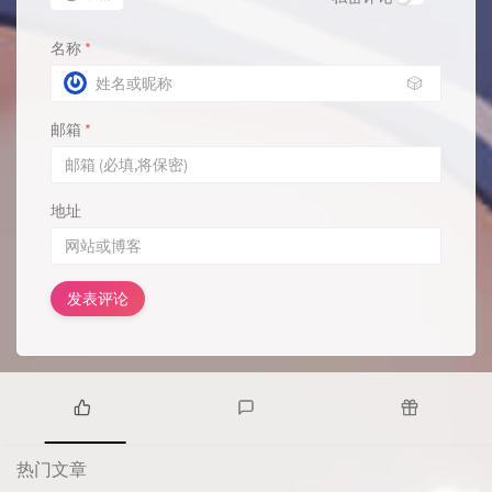
名称
*
🎲
邮箱
*
地址
发表评论
热
最
随
门
新
机
热门文章
文
评
文