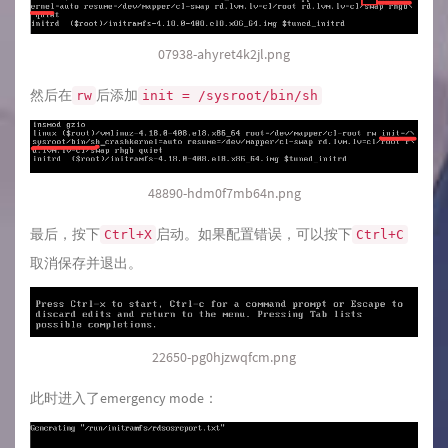
07938-ahyret4k2jl.png
然后在
后添加
rw
init = /sysroot/bin/sh
48890-hdm0f7mb64n.png
最后，按下
启动。如果配置错误，可以按下
Ctrl+X
Ctrl+C
取消保存并退出。
22650-pg0hjzwqfcm.png
此时进入了emergency mode：