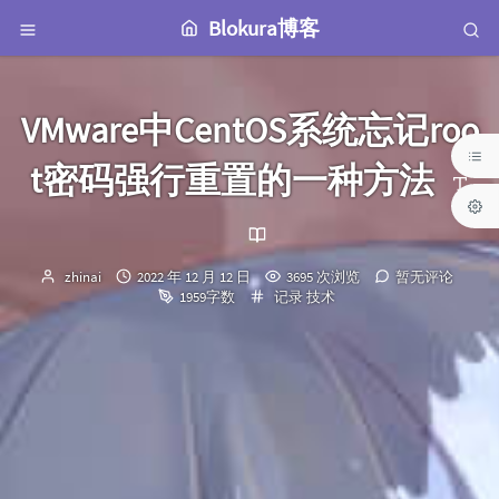
Blokura博客
VMware中CentOS系统忘记roo
t密码强行重置的一种方法
博
发
zhinai
2022 年 12 月 12 日
3695 次浏览
暂无评论
主：
布
分
1959字数
记录
技术
时
类：
间：