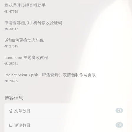
章
论
章
樱花哔哩哔哩直播助手
浏
47769
览
次
申请香港虚拟手机号接收验证码
数:
浏
30517
览
次
B站如何更换动态头像
数:
浏
27615
览
次
handsome主题魔改教程
数:
浏
25071
览
次
Project Sekai（pjsk，啤酒烧烤）表情包制作网页版
数:
浏
20785
览
次
数:
博客信息
文章数目
39
评论数目
95