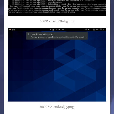
66631-cxsrdg2h4qj.png
98907-21rr0kcskjg.png