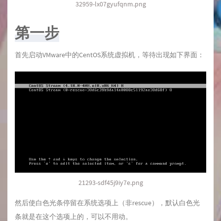
32959-lx07gyufqnm.png
第一步
首先启动VMware中的CentOS系统虚拟机，等待出现如下界面：
21293-sdf45j9iy7e.png
然后使白色光条停留在系统选项上（非rescue），默认白色光
条就是在这个选项上的，可以不用动。