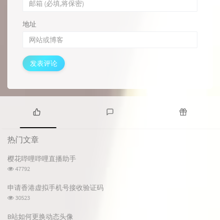
地址
发表评论
热
最
随
门
新
机
热门文章
文
评
文
章
论
章
樱花哔哩哔哩直播助手
浏
47792
览
次
申请香港虚拟手机号接收验证码
数:
浏
30523
览
次
B站如何更换动态头像