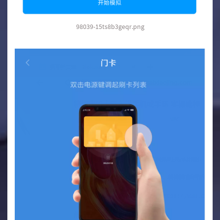
98039-15ts8b3geqr.png