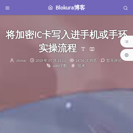
Blokura博客
将加密IC卡写入进手机或手环
实操流程
博
发
zhinai
2019 年 07 月 15 日
14726 次浏览
暂无评论
主：
布
分
1689字数
技术
时
类：
间：