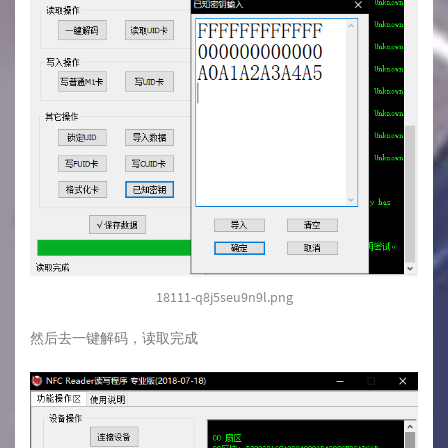
18111-q8j5seu9n9l.png
然后去一键解码，读取完成