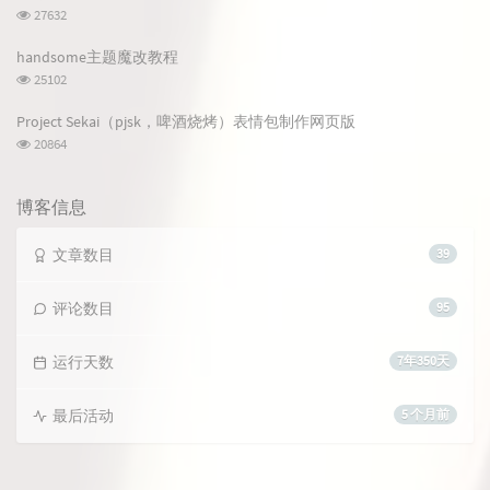
数:
浏
27632
览
次
handsome主题魔改教程
数:
浏
25102
览
次
Project Sekai（pjsk，啤酒烧烤）表情包制作网页版
数:
浏
20864
览
次
数:
博客信息
文章数目
39
评论数目
95
运行天数
7年350天
最后活动
5 个月前