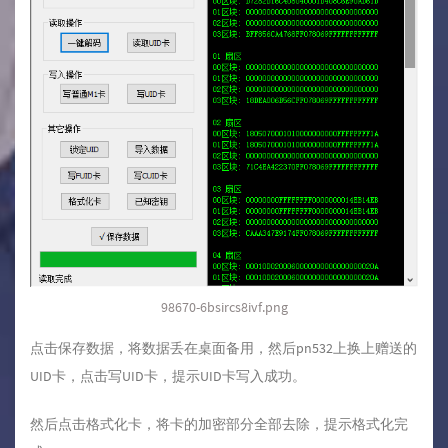
98670-6bsircs8ivf.png
点击保存数据，将数据丢在桌面备用，然后pn532上换上赠送的
UID卡，点击写UID卡，提示UID卡写入成功。
然后点击格式化卡，将卡的加密部分全部去除，提示格式化完