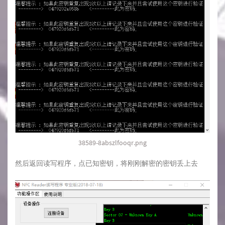
38589-8abszlfooqr.png
然后返回读写程序，点已知密钥，将刚刚解密的密钥丢上去