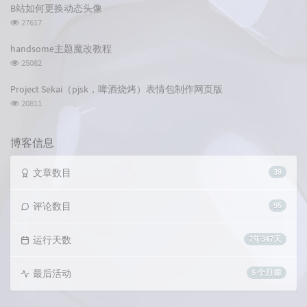
次
B站如何更换动态头像
数:
浏
27617
览
次
handsome主题魔改教程
数:
浏
25082
览
次
Project Sekai（pjsk，啤酒烧烤）表情包制作网页版
数:
浏
20811
览
次
数:
博客信息
文章数目
39
评论数目
95
运行天数
7年347天
最后活动
5 个月前