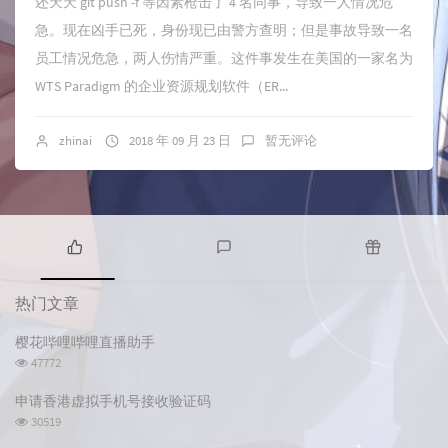
还天天 git push -f 等因素枪击了 4 名同事，导致一人情况危
急。现在凶手已死，身份现已由警方查明；但是事故导致一名
员工情况危急，两人伤情严重。这件事发生在美国的一家名为
WTS Paradigm 的企业资源规划软件（ER...
zhinai
2018 年 09 月 23 日
暂无评论
热
最
随
门
新
机
热门文章
文
评
文
章
论
章
樱花哔哩哔哩直播助手
浏
47772
览
次
申请香港虚拟手机号接收验证码
数:
浏
30519
览