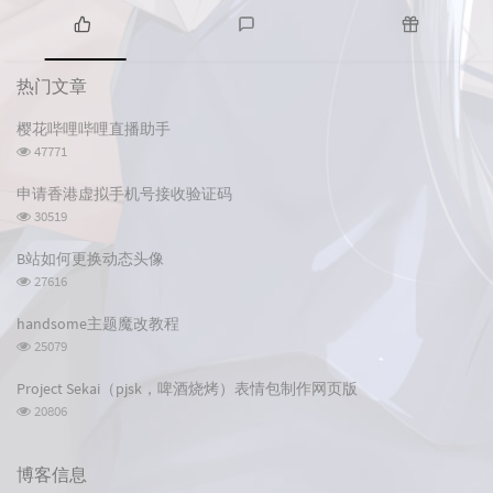
热
最
随
门
新
机
热门文章
文
评
文
章
论
章
樱花哔哩哔哩直播助手
浏
47771
览
次
申请香港虚拟手机号接收验证码
数:
浏
30519
览
次
B站如何更换动态头像
数:
浏
27616
览
次
handsome主题魔改教程
数:
浏
25079
览
次
Project Sekai（pjsk，啤酒烧烤）表情包制作网页版
数:
浏
20806
览
次
数:
博客信息