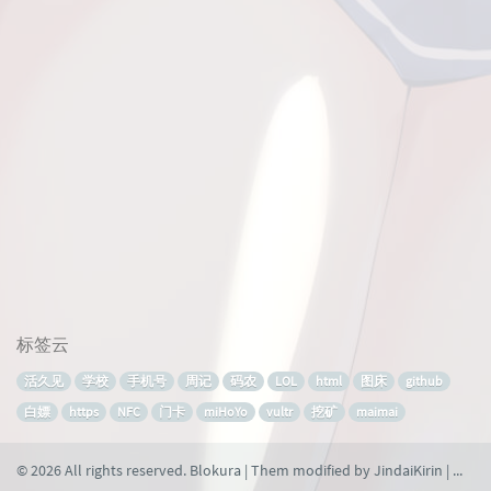
标签云
活久见
学校
手机号
周记
码农
LOL
html
图床
github
白嫖
https
NFC
门卡
miHoYo
vultr
挖矿
maimai
© 2026 All rights reserved. Blokura | Them modified by
JindaiKirin
| 本网站由