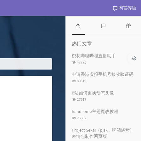
闲言碎语
热
最
随
门
新
机
热门文章
文
评
文
章
论
章
樱花哔哩哔哩直播助手
浏
47773
览
次
申请香港虚拟手机号接收验证码
数:
浏
30519
览
次
B站如何更换动态头像
数:
浏
27617
览
次
handsome主题魔改教程
数:
浏
25082
览
次
Project Sekai（pjsk，啤酒烧烤）
数:
表情包制作网页版