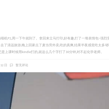
喵喵机P2,周一下午就到了。拿回来立马打印,好有趣,打了一堆表情包~强烈
去了清远旅游,晚上回家点了麦当劳外卖,吃的真爽,结果半夜感觉吃太多堵
篇周记是上课时候用kindle打的,就这么几个字打了30分钟,对不起化学老师。
 12 日
暂无评论