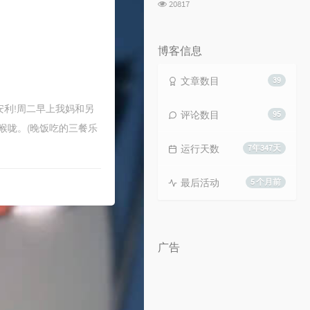
浏
20817
览
次
数:
博客信息
文章数目
39
安利!周二早上我妈和另
评论数目
95
喉咙。(晚饭吃的三餐乐
运行天数
7年347天
最后活动
5 个月前
广告