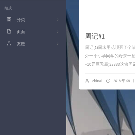
组成
分类
页面
12
周记#1
留言板
友链
12
周记(1)周末用花呗买了个
友链
白毛狐狸水
外一个小学同学的母亲一起
11
+10元巨无霸)23333这
时光机
13
文章时间轴
zhinai
2018 年 09 月