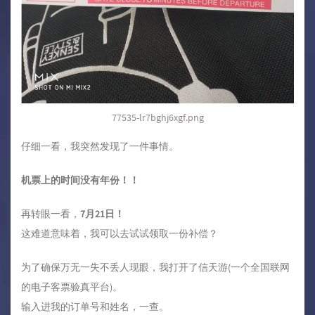
77535-lr7bghj6xgf.png
仔细一看，我突然发现了一件事情。
机票上的时间没有年份！！
再转眼一看，
7月21日！
这难道意味着，我可以去试试领取一份补偿？
为了确保万无一失不丢人现眼，我打开了信天游(一个全国联网
的电子客票验真平台)。
输入进我的订单号和姓名，一查。