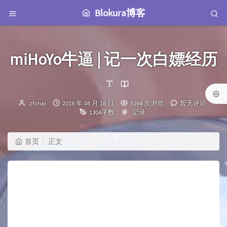
Blokura博客
miHoYo牛逼 | 记一次白嫖经历
博
发
zhinai
2019 年 08 月 18 日
5164 次浏览
暂无评论
主：
布
分
1304字数
记录
时
类：
间：
首页
正文