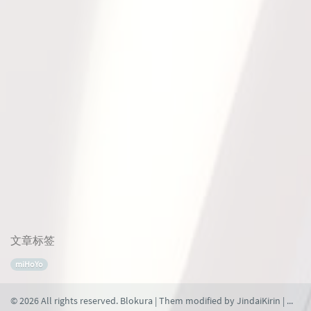
文章标签
miHoYo
© 2026 All rights reserved. Blokura | Them modified by
JindaiKirin
| 本网站由