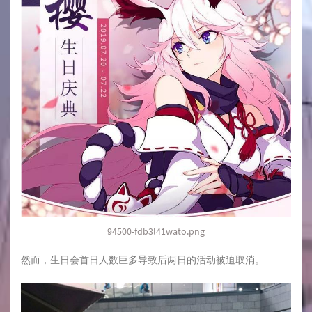
94500-fdb3l41wato.png
然而，生日会首日人数巨多导致后两日的活动被迫取消。