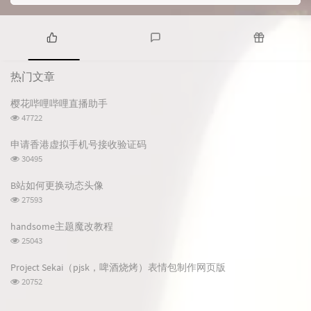
热
最
随
门
新
机
热门文章
文
评
文
章
论
章
樱花哔哩哔哩直播助手
浏
47722
览
次
申请香港虚拟手机号接收验证码
数:
浏
30495
览
次
B站如何更换动态头像
数:
浏
27593
览
次
handsome主题魔改教程
数:
浏
25043
览
次
Project Sekai（pjsk，啤酒烧烤）表情包制作网页版
数:
浏
20752
览
次