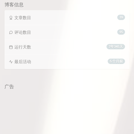
数:
博客信息
文章数目
39
评论数目
95
运行天数
7年345天
最后活动
5 个月前
广告