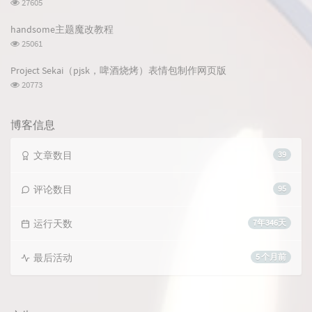
浏
27605
览
次
handsome主题魔改教程
数:
浏
25061
览
次
Project Sekai（pjsk，啤酒烧烤）表情包制作网页版
数:
浏
20773
览
次
数:
博客信息
文章数目
39
评论数目
95
运行天数
7年346天
最后活动
5 个月前