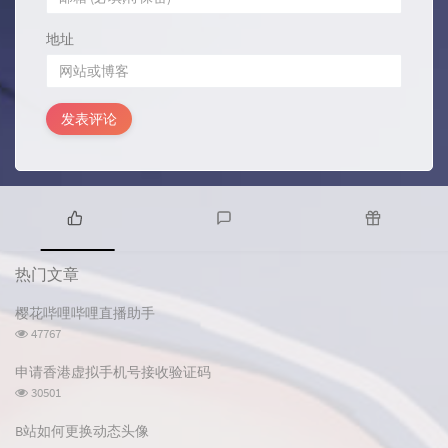
地址
发表评论
热
最
随
门
新
机
热门文章
文
评
文
章
论
章
樱花哔哩哔哩直播助手
浏
47767
览
次
申请香港虚拟手机号接收验证码
数:
浏
30501
览
次
B站如何更换动态头像
数: