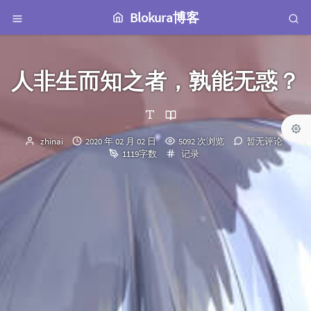
Blokura博客
人非生而知之者，孰能无惑？
博
发
zhinai
2020 年 02 月 02 日
5092 次浏览
暂无评论
主：
布
分
1119字数
记录
时
类：
间：