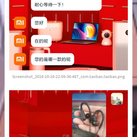
Screenshot_2018-10-16-22-09-36-487_com.taobao.taobao.png