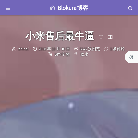
Blokura博客
小米售后最牛逼
博
发
zhinai
2018 年 10 月 16 日
5142 次浏览
1 条评论
主：
布
分
1674字数
吹水
时
类：
间：