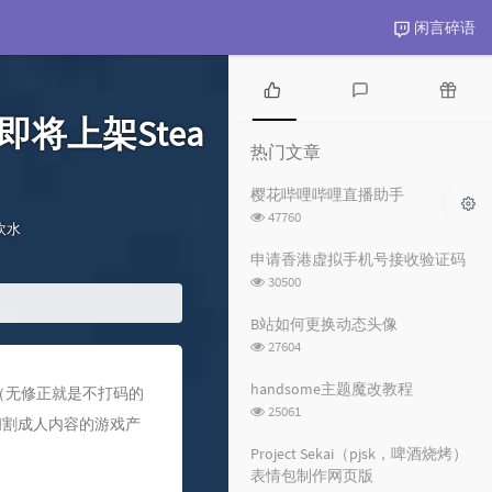
闲言碎语
热
最
随
即将上架Stea
门
新
机
热门文章
文
评
文
章
论
章
樱花哔哩哔哩直播助手
浏
47760
分
吹水
览
类：
次
申请香港虚拟手机号接收验证码
数:
浏
30500
览
次
B站如何更换动态头像
数:
浏
27604
览
次
handsome主题魔改教程
黄油（无修正就是不打码的
数:
浏
25061
被阉割成人内容的游戏产
览
次
Project Sekai（pjsk，啤酒烧烤）
数:
表情包制作网页版