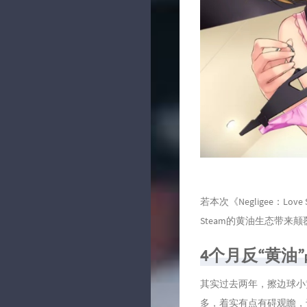
若本次《Negligee：L
Steam的黄油生态带来
4个月反“黄油
其实过去两年，擦边球小黄
多，着实有点有碍观瞻，