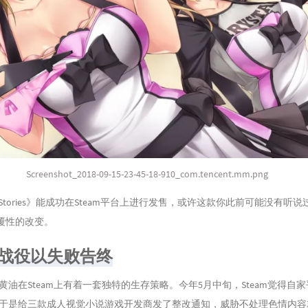
Screenshot_2018-09-15-23-45-18-910_com.tencent.mm.png
ove Stories》能成功在Steam平台上进行发售，或许这款你此前可能没有
颠覆性的改变。
”战役以失败告终
油在Steam上有着一套独特的生存策略。今年5月中旬，Steam觉得自家
于是给三款成人视觉小说游戏开发商发了整改通知，威胁不处理色情内容