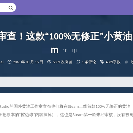
弃审查！这款“100%无修正”小黄油
m
发
nai
2018 年 09 月 15 日
5369 次浏览
1 条评论
4889字数
：
布
时
间：
r Studio的国外黄油工作室宣布他们将在Steam上线首款100%无修正的
等于把原本的“擦边球”内容抹掉），这也是Steam第一款未经审核，没有