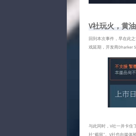
V社玩火，黄
回到本次事件，早在此之前7月
戏延期，开发商Dharker 
与此同时，V社一并卡住了多
社“截留”。V社也向媒