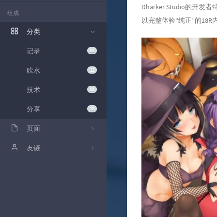
Dharker Studio
组成
以完整体验“纯正”的18R
分类
记录
12
吹水
12
技术
11
分享
13
页面
留言板
友链
友链
白毛狐狸水
时光机
文章时间轴