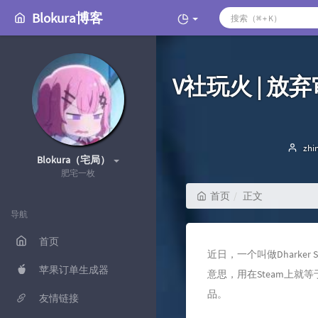
Blokura博客
V社玩火 | 放
博
zhi
Blokura（宅局）
主
肥宅一枚
首页
正文
导航
首页
近日，一个叫做Dharke
苹果订单生成器
意思，用在Steam上就
品。
友情链接