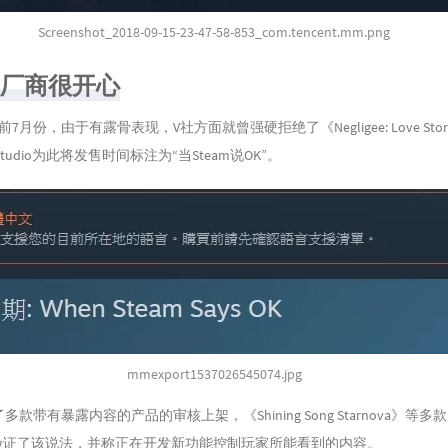
Screenshot_2018-09-15-23-47-58-853_com.tencent.mm.png
油厂商很开心
份，由于有露骨表现，V社方面就曾强硬拒绝了《Negligee: Love Sto
Studio为此将发售时间标注为“当Steam说OK”。
mmexport1537026545074.jpg
款带有暴露内容的产品的审核上架，《Shining Song Starnova》等
体验证了该说法，并称正在开发新功能控制玩家所能看到的内容。