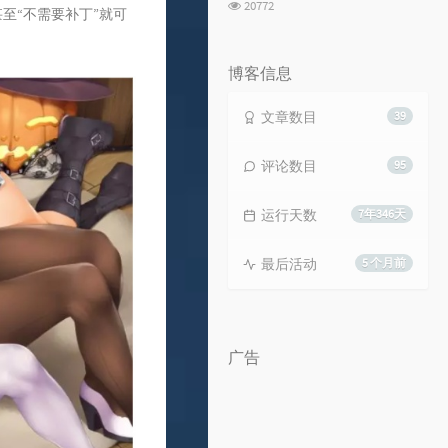
浏
20772
家甚至“不需要补丁”就可
览
次
数:
博客信息
文章数目
39
评论数目
95
运行天数
7年346天
最后活动
5 个月前
广告