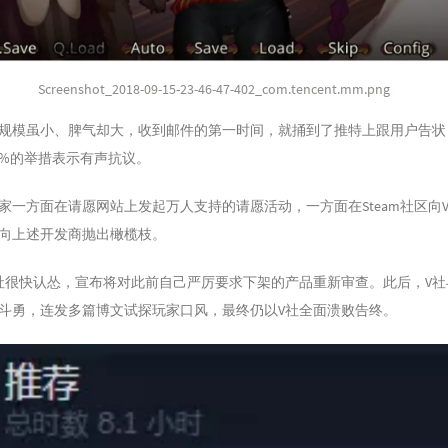
Screenshot_2018-09-15-23-46-47-402_com.tencent.mm.png
模虽小、脾气却大，收到邮件的第一时间，就捅到了推特上跟用户告状，《M
价90%的举措表示有声抗议。
家一方面在请愿网站上发起万人支持的请愿活动，一方面在Steam社区向
向上述开发商抛出橄榄枝。
社很快认怂，宣布将对此前自己严厉要求下架的产品重新审查。此后，V
斗勇，连发多篇博文试探玩家口风，最终仍以V社全面溃败告终。