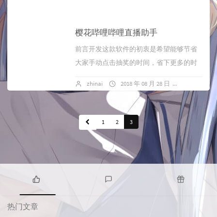
樱花哔哩哔哩直播助手
前言开发这款软件的初衷是希望能够节省
大家手动点击抽奖的时间，省下更多的时
间来应援自己的IDOL。本程序无需打开浏
zhinai
2018 年 08 月 28 日
46 条评论
览器，所有操作均在软件内即可完成。功
能全真...
1
2
3
热
最
随
门
新
机
热门文章
文
评
文