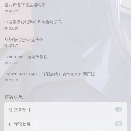
章
论
章
樱花哔哩哔哩直播助手
浏
47773
览
次
申请香港虚拟手机号接收验证码
数:
浏
30520
览
次
B站如何更换动态头像
数:
浏
27617
览
次
handsome主题魔改教程
数:
浏
25082
览
次
Project Sekai（pjsk，啤酒烧烤）表情包制作网页版
数:
浏
20818
览
次
数:
博客信息
文章数目
39
评论数目
95